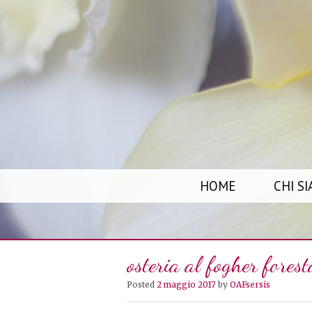
S
HOME
CHI S
K
I
P
osteria al fogher forest
T
O
Posted
2 maggio 2017
by
OAFsersis
C