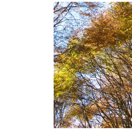
O
N
T
E
N
T