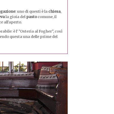
egazione
: uno di questi è la
chiesa
,
eva
la gioia del
pasto
comune, il
e all'aperto.
ile: è l' "Osteria al Fogher", così
ssendo questa una delle prime del