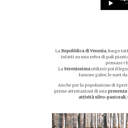
La
Repubblica di Venezia
, lungo tut
infatti su una selva di pali pian
pensare che
La
Serenissima
utilizzò poi il le
famose galee, le navi d
Anche per la popolazione di Spert 
prime attestazioni di una
presenza 
attività silvo-pastorali
,