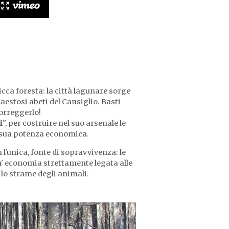
 ricca foresta: la città lagunare sorge
aestosi abeti del Cansiglio. Basti
sorreggerlo!
i
", per costruire nel suo arsenale le
a sua potenza economica.
l'unica, fonte di sopravvivenza: le
un' economia strettamente legata alle
r lo strame degli animali.