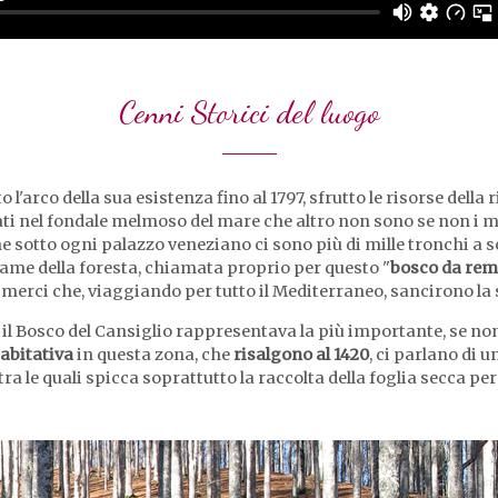
Cenni Storici del luogo
to l'arco della sua esistenza fino al 1797, sfrutto le risorse della
tati nel fondale melmoso del mare che altro non sono se non i m
 sotto ogni palazzo veneziano ci sono più di mille tronchi a 
gname della foresta, chiamata proprio per questo "
bosco da rem
a merci che, viaggiando per tutto il Mediterraneo, sancirono l
il Bosco del Cansiglio rappresentava la più importante, se non 
abitativa
in questa zona, che
risalgono al 1420
, ci parlano di 
 tra le quali spicca soprattutto la raccolta della foglia secca pe