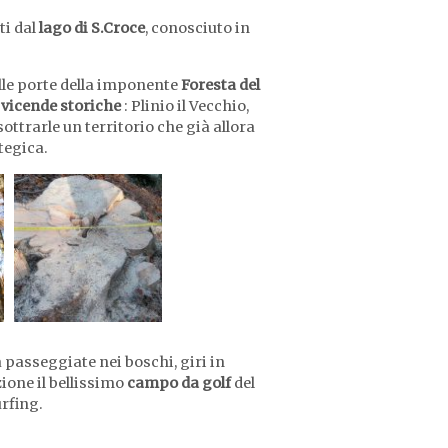
ti dal
lago di S.Croce
, conosciuto in
 alle porte della imponente
Foresta del
vicende storiche
: Plinio il Vecchio,
ttrarle un territorio che già allora
tegica.
a passeggiate nei boschi, giri in
zione il bellissimo
campo da golf
del
urfing.