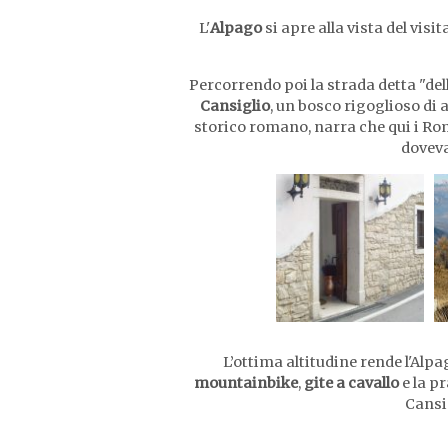
O
L'
Alpago
si apre alla vista del vis
N
T
Percorrendo poi la strada detta "dell
E
Cansiglio
, un bosco rigoglioso di 
N
storico romano, narra che qui i Rom
doveva
T
L’ottima altitudine rende l'Alpa
mountainbike
,
gite a cavallo
e la p
Cansig