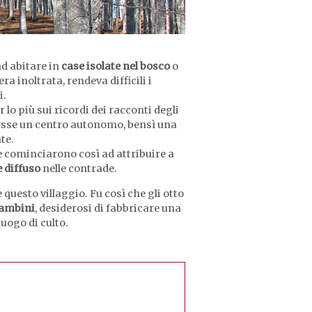
ad abitare in
case isolate nel bosco
o
a inoltrata, rendeva difficili i
i.
 lo più sui ricordi dei racconti degli
tuisse un centro autonomo, bensì una
te.
e cominciarono così ad attribuire a
diffuso
nelle contrade.
questo villaggio. Fu così che gli otto
ambini
, desiderosi di fabbricare una
luogo di culto.