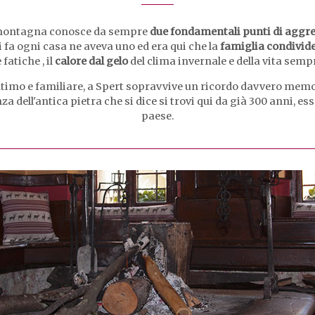
di montagna conosce da sempre
due fondamentali punti di aggr
i fa ogni casa ne aveva uno ed era qui che la
famiglia condivid
 fatiche , il
calore dal gelo
del clima invernale e della vita sempr
imo e familiare, a Spert sopravvive un ricordo davvero memorab
 dell'antica pietra che si dice si trovi qui da già 300 anni, e
paese.