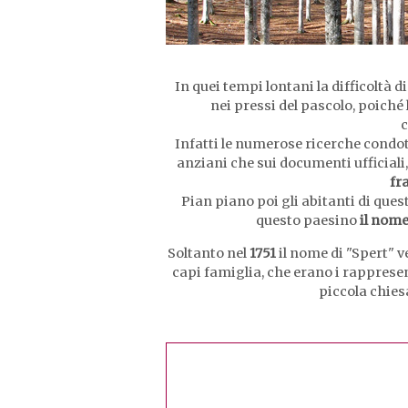
In quei tempi lontani la difficoltà 
nei pressi del pascolo, poiché 
c
Infatti le numerose ricerche condotte
anziani che sui documenti ufficiali
fr
Pian piano poi gli abitanti di que
questo paesino
il nom
Soltanto nel
1751
il nome di "Spert" v
capi famiglia, che erano i rappres
piccola chiesa