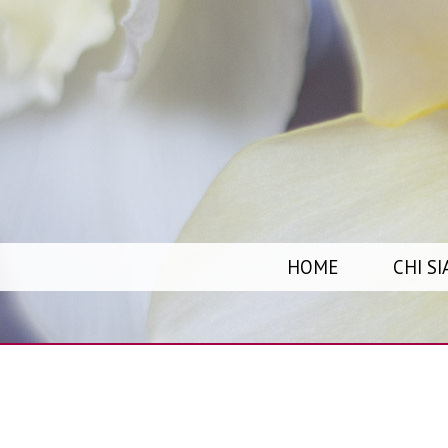
S
HOME
CHI S
K
I
P
T
O
C