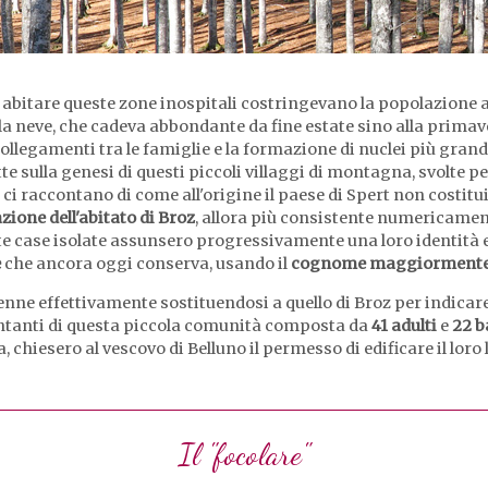
di abitare queste zone inospitali costringevano la popolazione 
la neve, che cadeva abbondante da fine estate sino alla primaver
ollegamenti tra le famiglie e la formazione di nuclei più grand
 sulla genesi di questi piccoli villaggi di montagna, svolte per
, ci raccontano di come all'origine il paese di Spert non costi
azione dell'abitato di Broz
, allora più consistente numericamen
ste case isolate assunsero progressivamente una loro identità 
e
che ancora oggi conserva, usando il
cognome maggiormente 
enne effettivamente sostituendosi a quello di Broz per indicare 
entanti di questa piccola comunità composta da
41 adulti
e
22 b
, chiesero al vescovo di Belluno il permesso di edificare il loro 
Il "focolare"