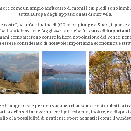
itatore come un ampio anfiteatro di monti i cui piedi sono lambi
tutta Europa dagli appassionati di surf vela.
e coste", ad un’altitudine di 920 mt si giunge a
Spert
, il paese
abeti antichissimi e faggi svettanti che fu teatro di
importanti 
ani combatterono contro la fiera popolazione dei Veneti per so
 essere considerato di notevole importanza economica e stra
go il luogo ideale per una
vacanza rilassante
e naturalistica tr
ratica dello
sci
in inverno. Per i più esigenti, inoltre, è a disposi
lio o la possibilità di praticare sport acquatici come il winds