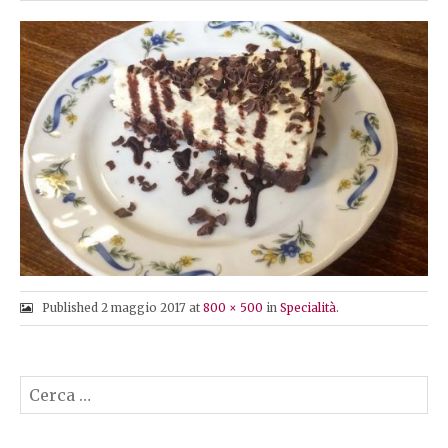
O
N
T
E
N
T
Published
2 maggio 2017
at
800 × 500
in
Specialità
.
Ricerca
per: