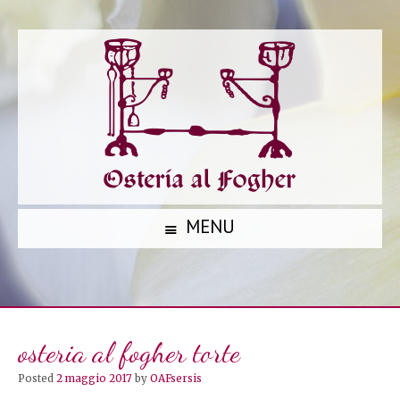
MENU
S
K
I
P
osteria al fogher torte
T
O
Posted
2 maggio 2017
by
OAFsersis
C