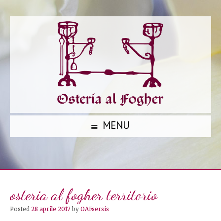
MENU
S
K
I
P
osteria al fogher territorio
T
O
Posted
28 aprile 2017
by
OAFsersis
C