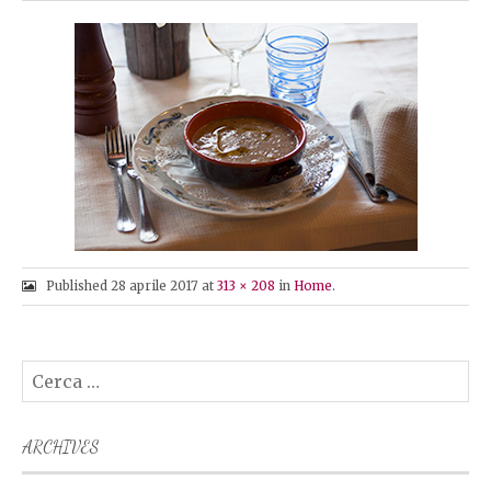
O
N
T
E
N
T
Published
28 aprile 2017
at
313 × 208
in
Home
.
Ricerca
per:
ARCHIVES