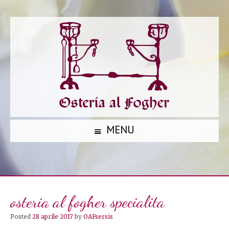
MENU
S
K
I
P
osteria al fogher specialita
T
O
Posted
28 aprile 2017
by
OAFsersis
C