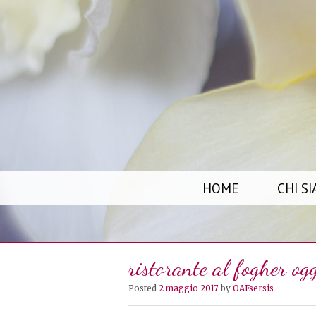
S
HOME
CHI S
K
I
P
ristorante al fogher ogg
T
O
Posted
2 maggio 2017
by
OAFsersis
C