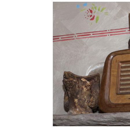
O
N
T
E
N
T