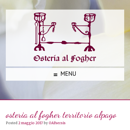
MENU
S
K
I
P
osteria al fogher territorio alpago
T
O
Posted
2 maggio 2017
by
OAFsersis
C