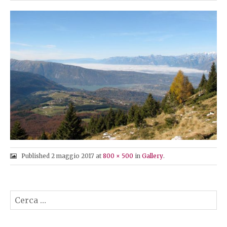
O
N
T
E
N
T
Published
2 maggio 2017
at
800 × 500
in
Gallery
.
Ricerca
per: