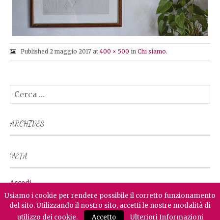
Published
2 maggio 2017
at
400 × 500
in
Chi siamo
.
Ricerca
per:
ARCHIVES
META
Accedi
Usiamo i cookie per rendere possibile il corretto funzionamento
del sito. Utilizzando il nostro sito, accetti le nostre modalità di
Copyright © Osteria al Fogher Snc - P.IVA 00712590256 - Loc. Spert, 88 - 32010
Farra d'Alpago (BL) - Tel. +39.0437.472008 -
info@osteriaalfogher.it
- Powered by
utilizzo dei cookie.
Accetto
Ulteriori Informazioni