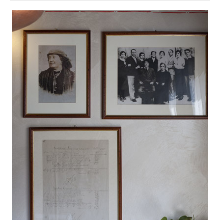
O
N
T
E
N
T