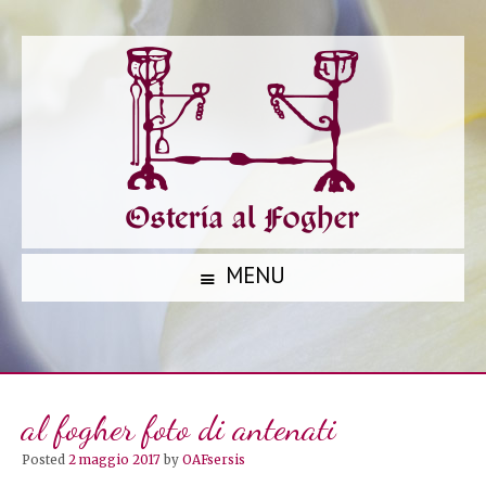
MENU
S
K
I
P
al fogher foto di antenati
T
O
Posted
2 maggio 2017
by
OAFsersis
C